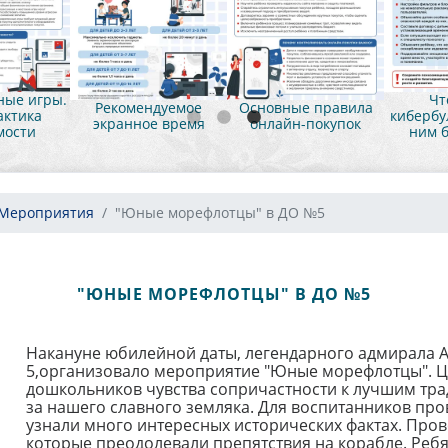
ые игры.
Чт
Рекомендуемое
Основные правила
ктика
кибербул
экранное время
онлайн-покупок
мости
ним б
Мероприятия
"Юные морефлотцы" в ДО №5
"ЮНЫЕ МОРЕФЛОТЦЫ" В ДО №5
Накануне юбилейной даты, легендарного адмирала А.
5,организовало мероприятие "Юные морефлотцы". Це
дошкольников чувства сопричастности к лучшим тр
за нашего славного земляка. Для воспитанников пров
узнали много интересных исторических фактах. Про
которые преодолевали препятствия на корабле. Ребя