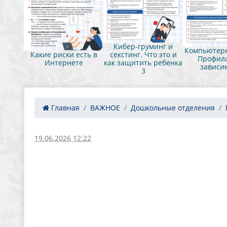
нг и
Кибер-груминг и
Компьютерн
это и
Какие риски есть в
секстинг. Что это и
Профила
ебенка
Интернете
как защитить ребенка
зависи
3
Главная
ВАЖНОЕ
Дошкольные отделения
19.06.2026 12:22