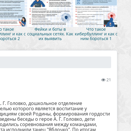
о такое
Фейки и боты в
Что такое
линг и как с
социальных сетях. Как
кибербуллинг и как с
ороться 2
их выявить
ним бороться 1
21
 Г. Головко, дошкольное отделение
лью которого является воспитание у
адициям своей Родины, формирования гордости
едены беседы о герое А. Г. Головко, дети
водились соревнования между командами,
та исполнили танец "Яблочко". По итогам