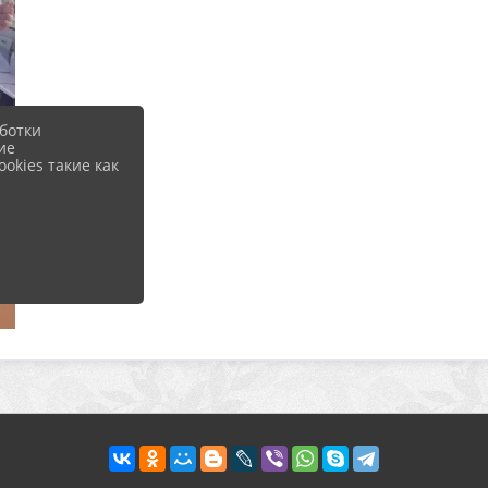
ботки
ие
okies такие как