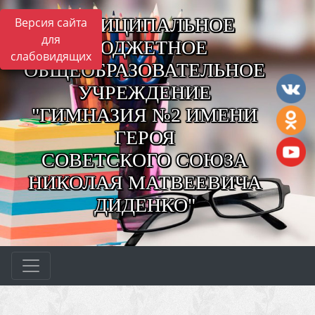
МУНИЦИПАЛЬНОЕ
Версия сайта
для
БЮДЖЕТНОЕ
слабовидящих
ОБЩЕОБРАЗОВАТЕЛЬНОЕ
УЧРЕЖДЕНИЕ
"ГИМНАЗИЯ №2 ИМЕНИ
ГЕРОЯ
СОВЕТСКОГО СОЮЗА
НИКОЛАЯ МАТВЕЕВИЧА
ДИДЕНКО"