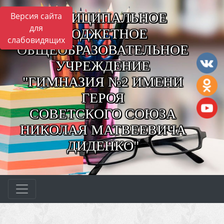
МУНИЦИПАЛЬНОЕ
Версия сайта
для
БЮДЖЕТНОЕ
слабовидящих
ОБЩЕОБРАЗОВАТЕЛЬНОЕ
УЧРЕЖДЕНИЕ
"ГИМНАЗИЯ №2 ИМЕНИ
ГЕРОЯ
СОВЕТСКОГО СОЮЗА
НИКОЛАЯ МАТВЕЕВИЧА
ДИДЕНКО"