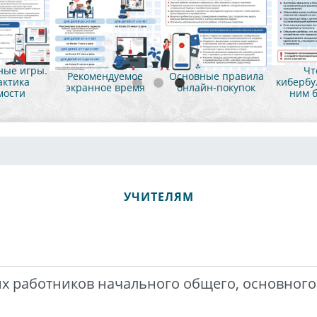
ые игры.
Чт
Рекомендуемое
Основные правила
ктика
кибербул
экранное время
онлайн-покупок
мости
ним б
УЧИТЕЛЯМ
х работников начального общего, основного