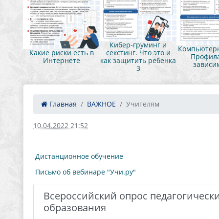
нг и
Кибер-груминг и
Компьютерн
это и
Какие риски есть в
секстинг. Что это и
Профила
ебенка
Интернете
как защитить ребенка
зависи
3
Главная
ВАЖНОЕ
Учителям
10.04.2022 21:52
Дистанционное обучение
Письмо об вебинаре "Учи.ру"
Всероссийский опрос педагогически
образования