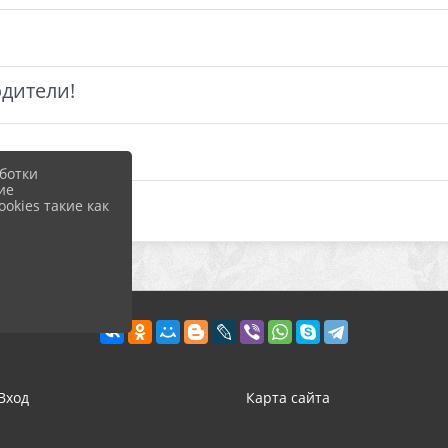
одители!
ботки
ие
okies такие как
Вход
Карта сайта