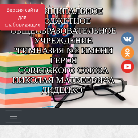
МУНИЦИПАЛЬНОЕ
Версия сайта
для
БЮДЖЕТНОЕ
слабовидящих
ОБЩЕОБРАЗОВАТЕЛЬНОЕ
УЧРЕЖДЕНИЕ
"ГИМНАЗИЯ №2 ИМЕНИ
ГЕРОЯ
СОВЕТСКОГО СОЮЗА
НИКОЛАЯ МАТВЕЕВИЧА
ДИДЕНКО"