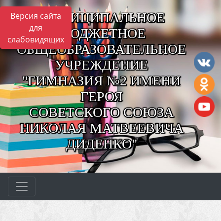
МУНИЦИПАЛЬНОЕ
Версия сайта
для
БЮДЖЕТНОЕ
слабовидящих
ОБЩЕОБРАЗОВАТЕЛЬНОЕ
УЧРЕЖДЕНИЕ
"ГИМНАЗИЯ №2 ИМЕНИ
ГЕРОЯ
СОВЕТСКОГО СОЮЗА
НИКОЛАЯ МАТВЕЕВИЧА
ДИДЕНКО"