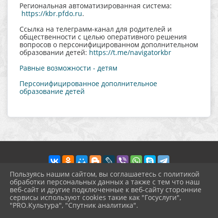
Региональная автоматизированная система:
https://kbr.pfdo.ru
.
Ccылка на телеграмм-канал для родителей и
общественности с целью оперативного решения
вопросов о персонифицированном дополнительном
образовании детей:
https://t.me/navigatorkbr
Равные возможности - детям
Персонифицированное дополнительное
образование детей
Пользуясь нашим сайтом, вы соглашаетесь с политикой
обработки персональных данных а также с тем что наш
веб-сайт и другие подключенные к веб-сайту сторонние
2026 г. prohgimnaziya-2.ru
сервисы используют cookies такие как "Госуслуги",
Вход
"PRO.Культура", "Спутник аналитика".
Карта сайта
^
Политика обработки персональных данных