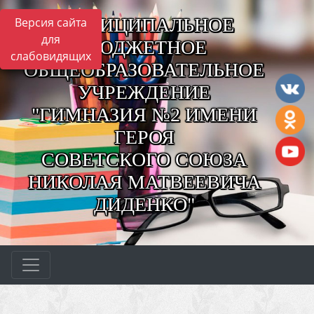
МУНИЦИПАЛЬНОЕ
Версия сайта
для
БЮДЖЕТНОЕ
слабовидящих
ОБЩЕОБРАЗОВАТЕЛЬНОЕ
УЧРЕЖДЕНИЕ
"ГИМНАЗИЯ №2 ИМЕНИ
ГЕРОЯ
СОВЕТСКОГО СОЮЗА
НИКОЛАЯ МАТВЕЕВИЧА
ДИДЕНКО"