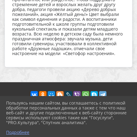
стремление детей и взрослых желать друг другу
добра, педагоги провели акцию «Дерево добрых
пожеланий», акция «Жёлтый день!» Цвет выбрали
как символ единения и радости. А воспитанники
подготовительной к школе группы подготовили
кукольный спектакль и показали детям младшего
возраста. Всю неделю в детском саду была немного
праздничная атмосфера: звучала музыка, дети
готовили сувениры, участвовали в коллективной
работе «Дружные ладошки», отмечали свое
настроение на модели «Светофор настроения».
Пользуясь нашим сайтом, вы соглашаетесь с политикой
обработки персональных данных а также с тем что наш
веб-сайт и другие подключенные к веб-сайту сторонние
2026 г. prohgimnaziya-2.ru
сервисы используют cookies такие как "Госуслуги",
Вход
"PRO.Культура", "Спутник аналитика".
Карта сайта
^
Политика обработки персональных данных
Подробнее