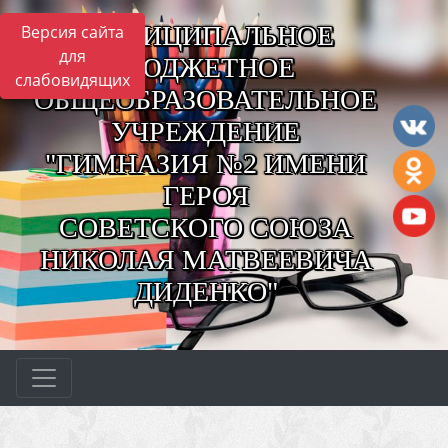
МУНИЦИПАЛЬНОЕ
Версия сайта
для
БЮДЖЕТНОЕ
слабовидящих
ОБЩЕОБРАЗОВАТЕЛЬНОЕ
УЧРЕЖДЕНИЕ
"ГИМНАЗИЯ №2 ИМЕНИ
ГЕРОЯ
СОВЕТСКОГО СОЮЗА
НИКОЛАЯ МАТВЕЕВИЧА
ДИДЕНКО"