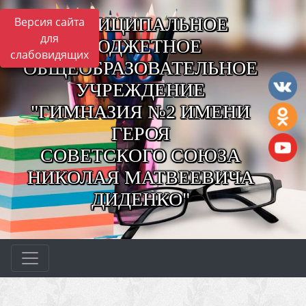
МУНИЦИПАЛЬНОЕ
Версия сайта
для
БЮДЖЕТНОЕ
слабовидящих
ОБЩЕОБРАЗОВАТЕЛЬНОЕ
УЧРЕЖДЕНИЕ
"ГИМНАЗИЯ №2 ИМЕНИ
ГЕРОЯ
СОВЕТСКОГО СОЮЗА
НИКОЛАЯ МАТВЕЕВИЧА
ДИДЕНКО"