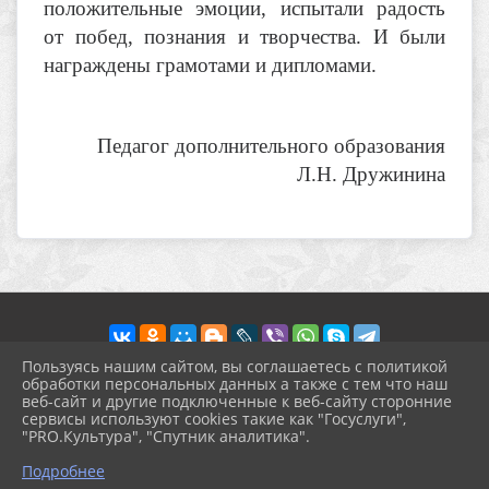
положительные эмоции, испытали радость
от побед, познания и творчества. И были
награждены грамотами и дипломами.
Педагог дополнительного образования
Л.Н. Дружинина
Пользуясь нашим сайтом, вы соглашаетесь с политикой
обработки персональных данных а также с тем что наш
веб-сайт и другие подключенные к веб-сайту сторонние
2026 г. prohgimnaziya-2.ru
сервисы используют cookies такие как "Госуслуги",
Вход
"PRO.Культура", "Спутник аналитика".
Карта сайта
^
Политика обработки персональных данных
Подробнее