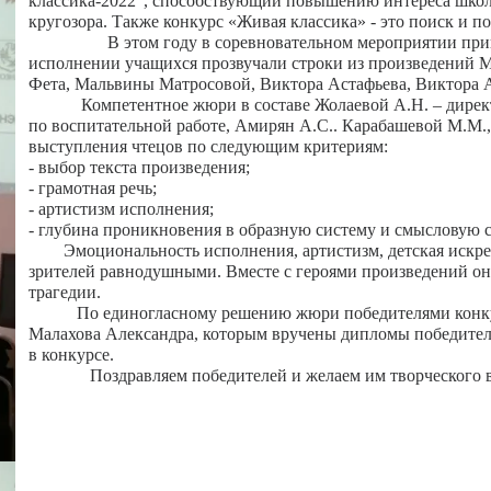
классика-2022", способствующий повышению интереса школ
кругозора. Также конкурс «Живая классика» - это поиск и п
В этом году в соревновательном мероприятии принима
исполнении учащихся прозвучали строки из произведений 
Фета, Мальвины Матросовой, Виктора Астафьева, Виктора Ас
Компетентное жюри в составе Жолаевой А.Н. – директор
по воспитательной работе, Амирян А.С.. Карабашевой М.М.,
выступления чтецов по следующим критериям:
- выбор текста произведения;
- грамотная речь;
- артистизм исполнения;
- глубина проникновения в образную систему и смысловую с
Эмоциональность исполнения, артистизм, детская искренн
зрителей равнодушными. Вместе с героями произведений он
трагедии.
По единогласному решению жюри победителями конкурс
Малахова Александра, которым вручены дипломы победител
в конкурсе.
Поздравляем победителей и желаем им творческого вдо