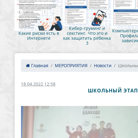
нг и
Кибер-груминг и
Компьютерн
это и
Какие риски есть в
секстинг. Что это и
Профила
ебенка
Интернете
как защитить ребенка
зависи
3
Главная
МЕРОПРИЯТИЯ
Новости
Школьный
18.04.2022 12:58
ШКОЛЬНЫЙ ЭТАП