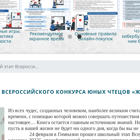
ые игры.
Чт
Рекомендуемое
Основные правила
ктика
кибербул
экранное время
онлайн-покупок
мости
ним б
 этап Всеросси...
 ВСЕРОССИЙСКОГО КОНКУРСА ЮНЫХ ЧТЕЦОВ «Ж
Из всех чудес, созданных человеком, наиболее великим счи
времени, с помощью которой можно совершать путешествия 
настоящее… Книга остается главным источником знаний. Не
пусть в вашей жизни не будет ни одного дня, когда бы вы н
24 февраля в Гимназии прошел школьный этап Всерос