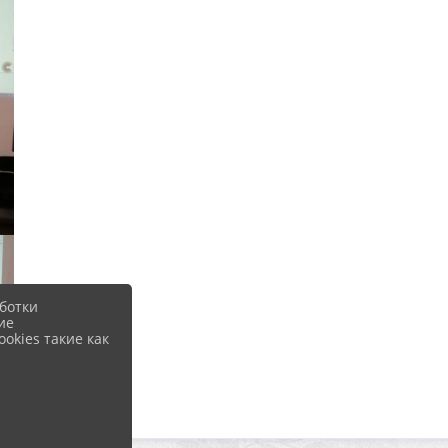
ботки
ие
okies такие как