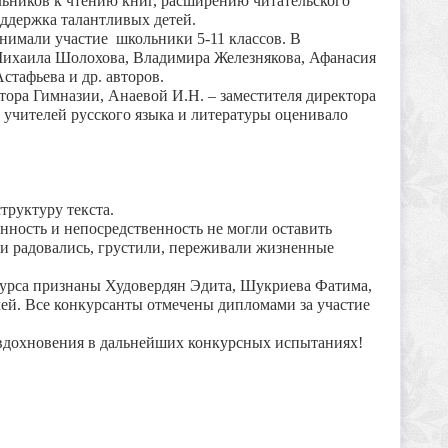
ьников к чтению книг, расширению читательского
оддержка талантливых детей.
ли участие школьники 5-11 классов. В
Михаила Шолохова, Владимира Железнякова, Афанасия
тафьева и др. авторов.
а Гимназии, Анаевой И.Н. – заместителя директора
 учителей русского языка и литературы оценивало
труктуру текста.
ость и непосредственность не могли оставить
и радовались, грустили, переживали жизненные
а признаны Худовердян Эдита, Шукриева Фатима,
ей. Все конкурсанты отмечены дипломами за участие
хновения в дальнейших конкурсных испытаниях!