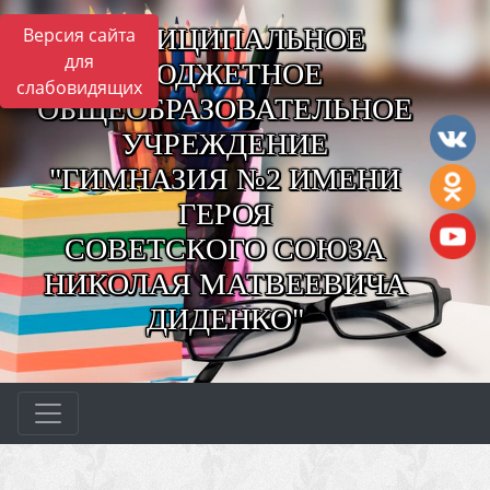
МУНИЦИПАЛЬНОЕ
Версия сайта
для
БЮДЖЕТНОЕ
слабовидящих
ОБЩЕОБРАЗОВАТЕЛЬНОЕ
УЧРЕЖДЕНИЕ
"ГИМНАЗИЯ №2 ИМЕНИ
ГЕРОЯ
СОВЕТСКОГО СОЮЗА
НИКОЛАЯ МАТВЕЕВИЧА
ДИДЕНКО"