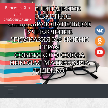
МУНИЦИПАЛЬНОЕ
Версия сайта
для
БЮДЖЕТНОЕ
слабовидящих
ОБЩЕОБРАЗОВАТЕЛЬНОЕ
УЧРЕЖДЕНИЕ
"ГИМНАЗИЯ №2 ИМЕНИ
ГЕРОЯ
СОВЕТСКОГО СОЮЗА
НИКОЛАЯ МАТВЕЕВИЧА
ДИДЕНКО"