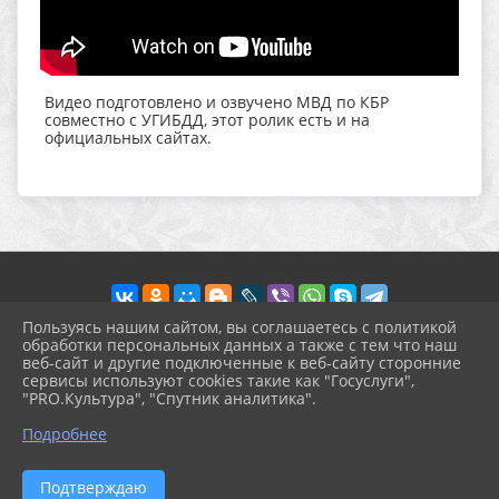
Видео подготовлено и озвучено МВД по КБР
совместно с УГИБДД, этот ролик есть и на
официальных сайтах.
Пользуясь нашим сайтом, вы соглашаетесь с политикой
обработки персональных данных а также с тем что наш
веб-сайт и другие подключенные к веб-сайту сторонние
2026 г. prohgimnaziya-2.ru
сервисы используют cookies такие как "Госуслуги",
Вход
"PRO.Культура", "Спутник аналитика".
Карта сайта
^
Политика обработки персональных данных
Подробнее
Сделано на KubCMS
Разработка и поддержка
Подтверждаю