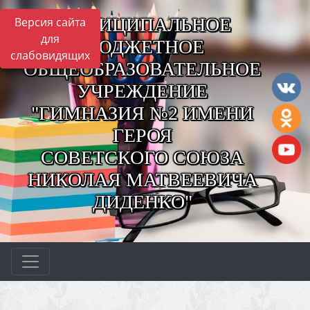
МУНИЦИПАЛЬНОЕ
Версия сайта
для
БЮДЖЕТНОЕ
слабовидящих
ОБЩЕОБРАЗОВАТЕЛЬНОЕ
УЧРЕЖДЕНИЕ
"ГИМНАЗИЯ №2 ИМЕНИ
ГЕРОЯ
СОВЕТСКОГО СОЮЗА
НИКОЛАЯ МАТВЕЕВИЧА
ДИДЕНКО"