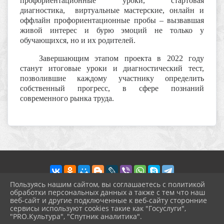
профориентационные уроки, стартовая
диагностика, виртуальные мастерские, онлайн и
оффлайн профориентационные пробы – вызвавшая
живой интерес и бурю эмоций не только у
обучающихся, но и их родителей.
Завершающим этапом проекта в 2022 году
станут итоговые уроки и диагностический тест,
позволившие каждому участнику определить
собственный прогресс, в сфере познаний
современного рынка труда.
Пользуясь нашим сайтом, вы соглашаетесь с политикой
обработки персональных данных а также с тем что наш
веб-сайт и другие подключенные к веб-сайту сторонние
2026 г. prohgimnaziya-2.ru
сервисы используют cookies такие как "Госуслуги",
Вход
"PRO.Культура", "Спутник аналитика".
Карта сайта
^