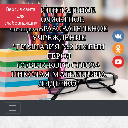
МУНИЦИПАЛЬНОЕ
Версия сайта
для
БЮДЖЕТНОЕ
слабовидящих
ОБЩЕОБРАЗОВАТЕЛЬНОЕ
УЧРЕЖДЕНИЕ
"ГИМНАЗИЯ №2 ИМЕНИ
ГЕРОЯ
СОВЕТСКОГО СОЮЗА
НИКОЛАЯ МАТВЕЕВИЧА
ДИДЕНКО"