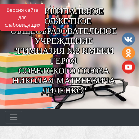
МУНИЦИПАЛЬНОЕ
Версия сайта
для
БЮДЖЕТНОЕ
слабовидящих
ОБЩЕОБРАЗОВАТЕЛЬНОЕ
УЧРЕЖДЕНИЕ
"ГИМНАЗИЯ №2 ИМЕНИ
ГЕРОЯ
СОВЕТСКОГО СОЮЗА
НИКОЛАЯ МАТВЕЕВИЧА
ДИДЕНКО"