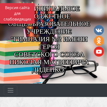
МУНИЦИПАЛЬНОЕ
Версия сайта
для
БЮДЖЕТНОЕ
слабовидящих
ОБЩЕОБРАЗОВАТЕЛЬНОЕ
УЧРЕЖДЕНИЕ
"ГИМНАЗИЯ №2 ИМЕНИ
ГЕРОЯ
СОВЕТСКОГО СОЮЗА
НИКОЛАЯ МАТВЕЕВИЧА
ДИДЕНКО"