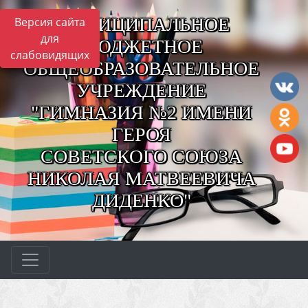
МУНИЦИПАЛЬНОЕ
Версия сайта
для
БЮДЖЕТНОЕ
слабовидящих
ОБЩЕОБРАЗОВАТЕЛЬНОЕ
УЧРЕЖДЕНИЕ
"ГИМНАЗИЯ №2 ИМЕНИ
ГЕРОЯ
СОВЕТСКОГО СОЮЗА
НИКОЛАЯ МАТВЕЕВИЧА
ДИДЕНКО"