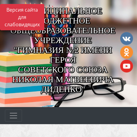
МУНИЦИПАЛЬНОЕ
Версия сайта
для
БЮДЖЕТНОЕ
слабовидящих
ОБЩЕОБРАЗОВАТЕЛЬНОЕ
УЧРЕЖДЕНИЕ
"ГИМНАЗИЯ №2 ИМЕНИ
ГЕРОЯ
СОВЕТСКОГО СОЮЗА
НИКОЛАЯ МАТВЕЕВИЧА
ДИДЕНКО"