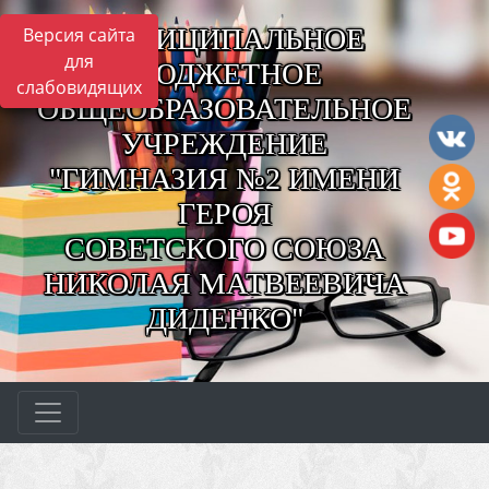
МУНИЦИПАЛЬНОЕ
Версия сайта
для
БЮДЖЕТНОЕ
слабовидящих
ОБЩЕОБРАЗОВАТЕЛЬНОЕ
УЧРЕЖДЕНИЕ
"ГИМНАЗИЯ №2 ИМЕНИ
ГЕРОЯ
СОВЕТСКОГО СОЮЗА
НИКОЛАЯ МАТВЕЕВИЧА
ДИДЕНКО"