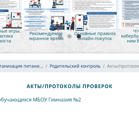
ые игры.
Чт
Рекомендуемое
Основные правила
ктика
кибербул
экранное время
онлайн-покупок
мости
ним б
ганизация питани...
Родительский контроль
Акты/протоко
АКТЫ/ПРОТОКОЛЫ ПРОВЕРОК
 обучающихся МБОУ Гимназия №2