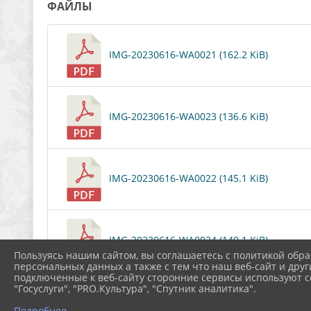
ФАЙЛЫ
IMG-20230616-WA0021 (162.2 KiB)
IMG-20230616-WA0023 (136.6 KiB)
IMG-20230616-WA0022 (145.1 KiB)
IMG-20230616-WA0024 (140.1 KiB)
Пользуясь нашим сайтом, вы соглашаетесь с политикой обра
персональных данных а также с тем что наш веб-сайт и друг
подключенные к веб-сайту сторонние сервисы используют co
Скачать все
"Госуслуги", "PRO.Культура", "Спутник аналитика".
Подробнее