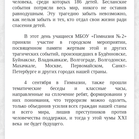
человека, среди которых 186 детей.
Бесланские
события потрясли весь мир, никого не оставив
равнодушным.
Эту трагедию забыть невозможно,
как нельзя забыть и тех, кто отдал свои жизни ради
спасения детей.
В этот день учащиеся МБОУ «Гимназия №2»
приняли участие в городском мероприятии,
посвященном памяти жертвам этой и других
трагических событий, произошедших в Будённовске,
Буйнакске, Владикавказе, Волгограде, Волгодонске,
Махачкале, Москве, Первомайском, Санкт-
Петербурге и других городах нашей страны.
4 сентября в Гимназии, также прошли
тематические беседы и классные часы,
направленные на сплочение ребят, формировании у
них понимания, что терроризм можно одолеть,
только объединив усилия всех граждан нашей станы
и всего мира, лишив преступников против
человечества поддержки, и тогда у этой чумы
XXI
века не будет будущего.