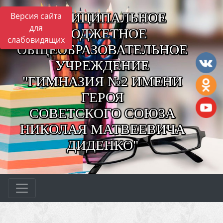
МУНИЦИПАЛЬНОЕ
Версия сайта
для
БЮДЖЕТНОЕ
слабовидящих
ОБЩЕОБРАЗОВАТЕЛЬНОЕ
УЧРЕЖДЕНИЕ
"ГИМНАЗИЯ №2 ИМЕНИ
ГЕРОЯ
СОВЕТСКОГО СОЮЗА
НИКОЛАЯ МАТВЕЕВИЧА
ДИДЕНКО"