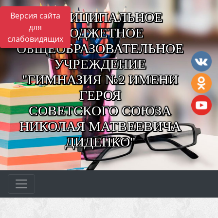
МУНИЦИПАЛЬНОЕ
Версия сайта
для
БЮДЖЕТНОЕ
слабовидящих
ОБЩЕОБРАЗОВАТЕЛЬНОЕ
УЧРЕЖДЕНИЕ
"ГИМНАЗИЯ №2 ИМЕНИ
ГЕРОЯ
СОВЕТСКОГО СОЮЗА
НИКОЛАЯ МАТВЕЕВИЧА
ДИДЕНКО"