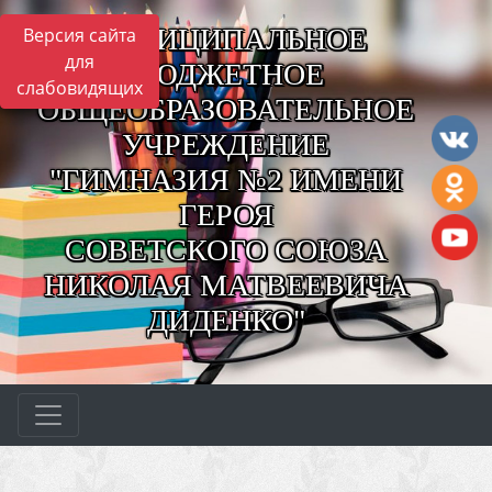
МУНИЦИПАЛЬНОЕ
Версия сайта
для
БЮДЖЕТНОЕ
слабовидящих
ОБЩЕОБРАЗОВАТЕЛЬНОЕ
УЧРЕЖДЕНИЕ
"ГИМНАЗИЯ №2 ИМЕНИ
ГЕРОЯ
СОВЕТСКОГО СОЮЗА
НИКОЛАЯ МАТВЕЕВИЧА
ДИДЕНКО"