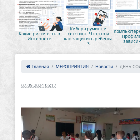
нг и
Кибер-груминг и
Компьютерн
это и
Какие риски есть в
секстинг. Что это и
Профила
ебенка
Интернете
как защитить ребенка
зависи
3
Главная
МЕРОПРИЯТИЯ
Новости
ДЕНЬ СО
07.09.2024 05:17