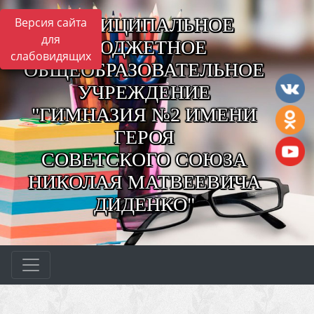
МУНИЦИПАЛЬНОЕ
Версия сайта
для
БЮДЖЕТНОЕ
слабовидящих
ОБЩЕОБРАЗОВАТЕЛЬНОЕ
УЧРЕЖДЕНИЕ
"ГИМНАЗИЯ №2 ИМЕНИ
ГЕРОЯ
СОВЕТСКОГО СОЮЗА
НИКОЛАЯ МАТВЕЕВИЧА
ДИДЕНКО"