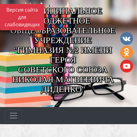
МУНИЦИПАЛЬНОЕ
Версия сайта
для
БЮДЖЕТНОЕ
слабовидящих
ОБЩЕОБРАЗОВАТЕЛЬНОЕ
УЧРЕЖДЕНИЕ
"ГИМНАЗИЯ №2 ИМЕНИ
ГЕРОЯ
СОВЕТСКОГО СОЮЗА
НИКОЛАЯ МАТВЕЕВИЧА
ДИДЕНКО"