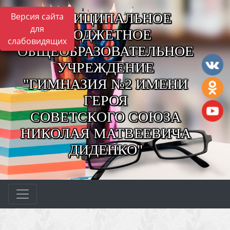
МУНИЦИПАЛЬНОЕ
Версия сайта
для
БЮДЖЕТНОЕ
слабовидящих
ОБЩЕОБРАЗОВАТЕЛЬНОЕ
УЧРЕЖДЕНИЕ
"ГИМНАЗИЯ №2 ИМЕНИ
ГЕРОЯ
СОВЕТСКОГО СОЮЗА
НИКОЛАЯ МАТВЕЕВИЧА
ДИДЕНКО"