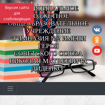
МУНИЦИПАЛЬНОЕ
Версия сайта
для
БЮДЖЕТНОЕ
слабовидящих
ОБЩЕОБРАЗОВАТЕЛЬНОЕ
УЧРЕЖДЕНИЕ
"ГИМНАЗИЯ №2 ИМЕНИ
ГЕРОЯ
СОВЕТСКОГО СОЮЗА
НИКОЛАЯ МАТВЕЕВИЧА
ДИДЕНКО"