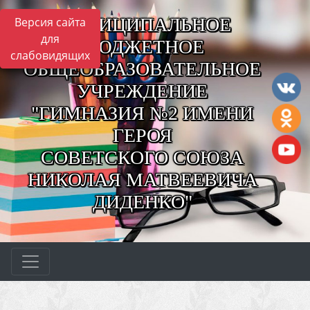
МУНИЦИПАЛЬНОЕ
Версия сайта
для
БЮДЖЕТНОЕ
слабовидящих
ОБЩЕОБРАЗОВАТЕЛЬНОЕ
УЧРЕЖДЕНИЕ
"ГИМНАЗИЯ №2 ИМЕНИ
ГЕРОЯ
СОВЕТСКОГО СОЮЗА
НИКОЛАЯ МАТВЕЕВИЧА
ДИДЕНКО"