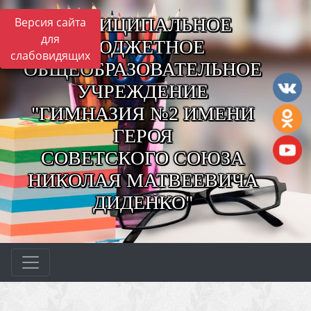
МУНИЦИПАЛЬНОЕ
Версия сайта
для
БЮДЖЕТНОЕ
слабовидящих
ОБЩЕОБРАЗОВАТЕЛЬНОЕ
УЧРЕЖДЕНИЕ
"ГИМНАЗИЯ №2 ИМЕНИ
ГЕРОЯ
СОВЕТСКОГО СОЮЗА
НИКОЛАЯ МАТВЕЕВИЧА
ДИДЕНКО"