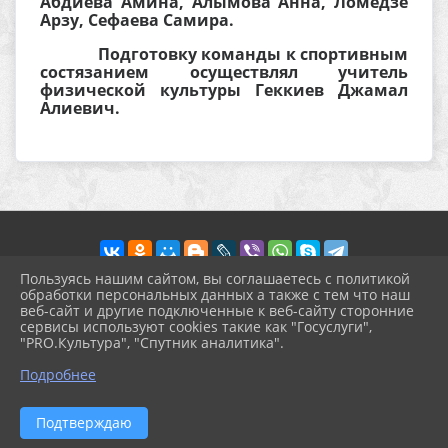
Абдиева Амина, Алымова Анна, Ломедзе
Арзу, Сефаева Самира.
Подготовку команды к спортивным
состязанием осуществлял учитель
физической культуры Геккиев Джамал
Алиевич.
Пользуясь нашим сайтом, вы соглашаетесь с политикой
обработки персональных данных а также с тем что наш
веб-сайт и другие подключенные к веб-сайту сторонние
2026 г. prohgimnaziya-2.ru
сервисы используют cookies такие как "Госуслуги",
Вход
"PRO.Культура", "Спутник аналитика".
Карта сайта
^
Политика обработки персональных данных
Подробнее
Сделано на KubCMS
Разработка и поддержка
Подтверждаю