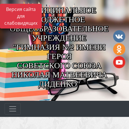
МУНИЦИПАЛЬНОЕ
Версия сайта
для
БЮДЖЕТНОЕ
слабовидящих
ОБЩЕОБРАЗОВАТЕЛЬНОЕ
УЧРЕЖДЕНИЕ
"ГИМНАЗИЯ №2 ИМЕНИ
ГЕРОЯ
СОВЕТСКОГО СОЮЗА
НИКОЛАЯ МАТВЕЕВИЧА
ДИДЕНКО"