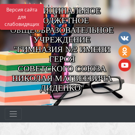
МУНИЦИПАЛЬНОЕ
Версия сайта
для
БЮДЖЕТНОЕ
слабовидящих
ОБЩЕОБРАЗОВАТЕЛЬНОЕ
УЧРЕЖДЕНИЕ
"ГИМНАЗИЯ №2 ИМЕНИ
ГЕРОЯ
СОВЕТСКОГО СОЮЗА
НИКОЛАЯ МАТВЕЕВИЧА
ДИДЕНКО"