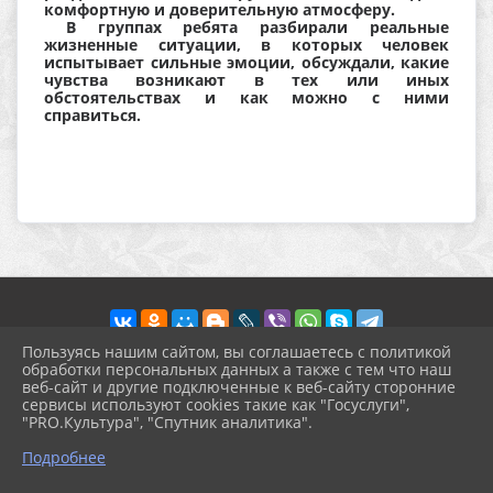
комфортную и доверительную атмосферу.
В группах ребята разбирали реальные
жизненные ситуации, в которых человек
испытывает сильные эмоции, обсуждали, какие
чувства возникают в тех или иных
обстоятельствах и как можно с ними
справиться.
Пользуясь нашим сайтом, вы соглашаетесь с политикой
обработки персональных данных а также с тем что наш
веб-сайт и другие подключенные к веб-сайту сторонние
2026 г. prohgimnaziya-2.ru
сервисы используют cookies такие как "Госуслуги",
Вход
"PRO.Культура", "Спутник аналитика".
Карта сайта
^
Политика обработки персональных данных
Подробнее
Сделано на KubCMS