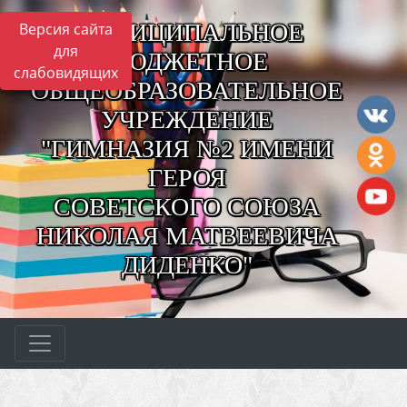
МУНИЦИПАЛЬНОЕ
Версия сайта
для
БЮДЖЕТНОЕ
слабовидящих
ОБЩЕОБРАЗОВАТЕЛЬНОЕ
УЧРЕЖДЕНИЕ
"ГИМНАЗИЯ №2 ИМЕНИ
ГЕРОЯ
СОВЕТСКОГО СОЮЗА
НИКОЛАЯ МАТВЕЕВИЧА
ДИДЕНКО"