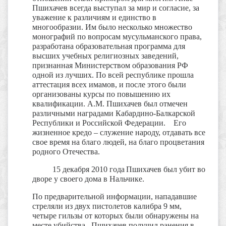
Пшихачев всегда выступал за мир и согласие, за
уважение к различиям и единство в
многообразии. Им было несколько множество
монографий по вопросам мусульманского права,
разработана образовательная программа для
высших учебных религиозных заведений,
признанная Министерством образования РФ
одной из лучших. По всей республике прошла
аттестация всех имамов, и после этого были
организованы курсы по повышению их
квалификации.
А.М. Пшихачев был отмечен
различными наградами Кабардино-Балкарской
Республики и Российской Федерации. Его
жизненное кредо – служение народу, отдавать все
свое время на благо людей, на благо процветания
родного Отечества.
15 декабря 2010 года
Пшихачев был убит во
дворе у своего дома в Нальчике.
По предварительной информации, нападавшие
стреляли из двух пистолетов калибра 9 мм,
четыре гильзы от которых были обнаружены на
месте убийства. Пшихачев получил ранения в