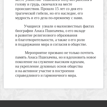
голову и грудь, скончался на месте
происшествия.
Прошло 15 лет со дня его
трагической гибели, но его наследие, его
мудрость и его дела по-прежнему с нами.
Учащиеся узнали о
малоизвестных фактах
биографии Анаса Пшихачева, о
его вкладе
в
развитие религиозного образования
и
благотворительности, а
также о
его роли
в
поддержании мира и
согласия в
обществе.
Мероприятие призвано не
только почтить
память Анаса Пшихачева, но
и
вдохновить новое
поколение на
служение высоким идеалам,
на
укрепление духовных основ общества
и
на
активное участие в
построении
справедливого и
гармоничного мира.