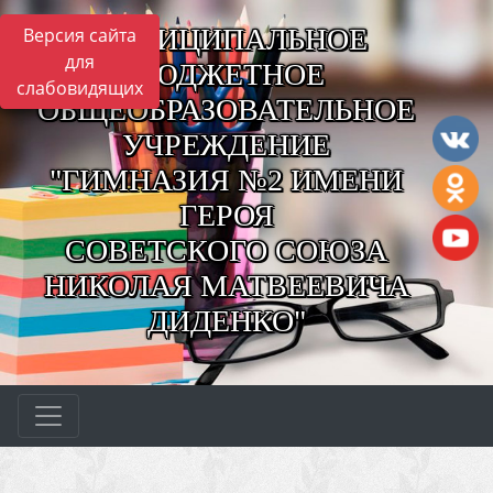
МУНИЦИПАЛЬНОЕ
Версия сайта
для
БЮДЖЕТНОЕ
слабовидящих
ОБЩЕОБРАЗОВАТЕЛЬНОЕ
УЧРЕЖДЕНИЕ
"ГИМНАЗИЯ №2 ИМЕНИ
ГЕРОЯ
СОВЕТСКОГО СОЮЗА
НИКОЛАЯ МАТВЕЕВИЧА
ДИДЕНКО"