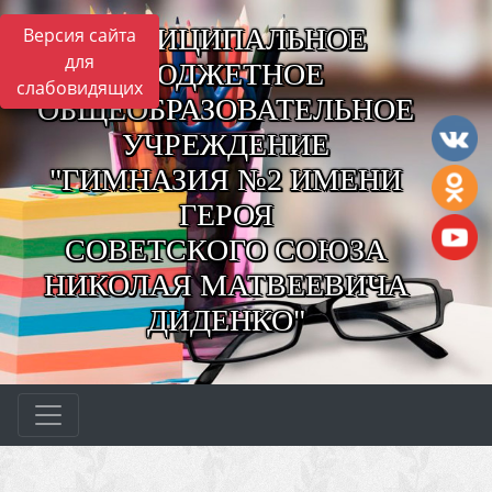
МУНИЦИПАЛЬНОЕ
Версия сайта
для
БЮДЖЕТНОЕ
слабовидящих
ОБЩЕОБРАЗОВАТЕЛЬНОЕ
УЧРЕЖДЕНИЕ
"ГИМНАЗИЯ №2 ИМЕНИ
ГЕРОЯ
СОВЕТСКОГО СОЮЗА
НИКОЛАЯ МАТВЕЕВИЧА
ДИДЕНКО"