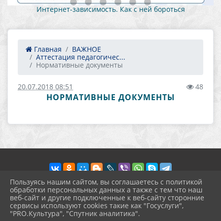
Интернет-зависимость. Как с ней бороться
Главная
ВАЖНОЕ
Аттестация педагогичес...
Нормативные документы
20.07.2018 08:51
48
НОРМАТИВНЫЕ ДОКУМЕНТЫ
Пользуясь нашим сайтом, вы соглашаетесь с политикой
обработки персональных данных а также с тем что наш
веб-сайт и другие подключенные к веб-сайту сторонние
2026 г. prohgimnaziya-2.ru
сервисы используют cookies такие как "Госуслуги",
Вход
"PRO.Культура", "Спутник аналитика".
Карта сайта
^